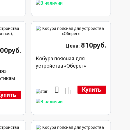
810руб.
700руб.
Кобура поясная для
устройства «Оберег»
ня»
ьтикам
Купить
Купить