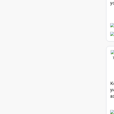
у
К
у
а