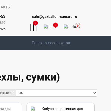
ТАКТЫ
-53
sale@gazballon-samara.ru
8:00
0
0
0
онок
ехлы, сумки)
казывать: