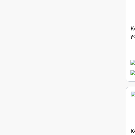
К
у
К