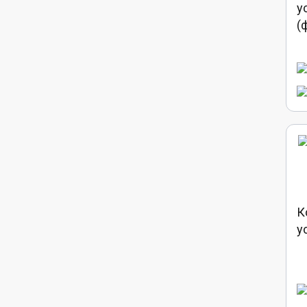
у
(
К
у