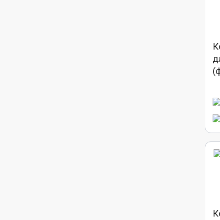
К
д
(
К