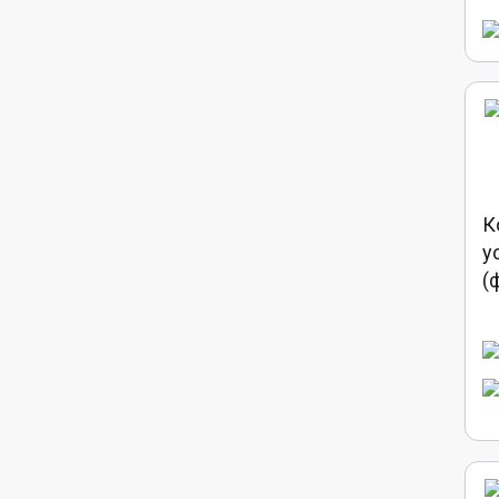
К
у
(