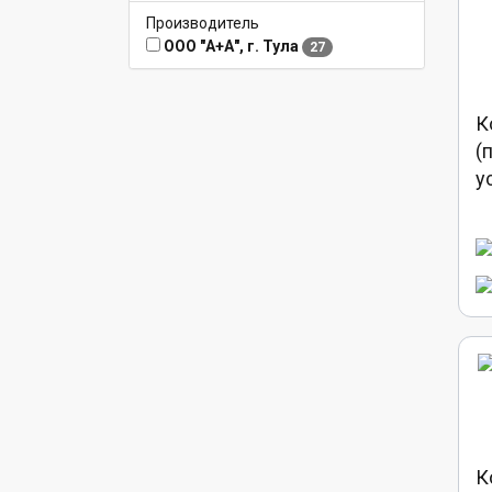
Производитель
ООО "А+А", г. Тула
27
К
(
у
К