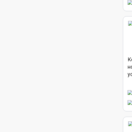
К
н
у