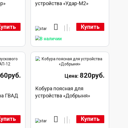
ер»
устройства «Удар-М2»
Купить
Купить
160руб.
820руб.
Кобура поясная для
ва ГВАД
устройства «Добрыня»
Купить
Купить