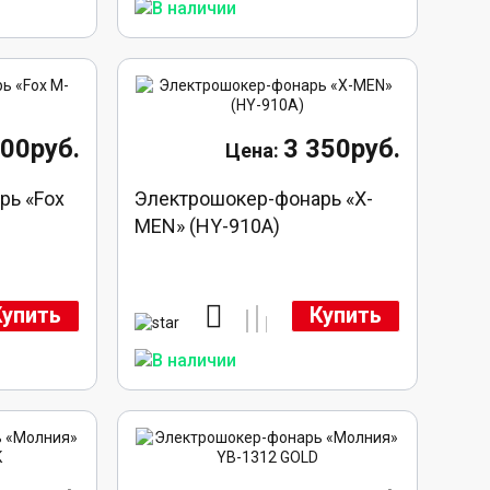
200руб.
3 350руб.
рь «Fox
Электрошокер-фонарь «X-
MEN» (HY-910A)
Купить
Купить