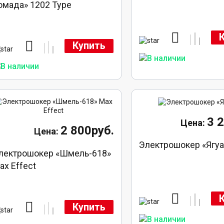
омада» 1202 Type
Купить
3 
2 800руб.
Электрошокер «Ягуа
лектрошокер «Шмель-618»
ax Effect
Купить