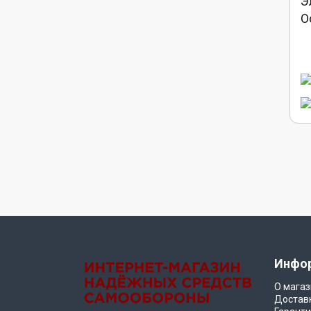
Э
О
Инфо
О магаз
Достав