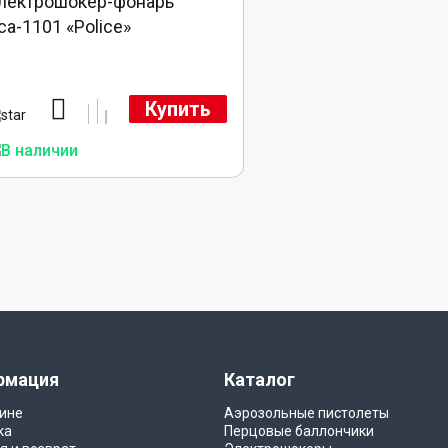
лектрошокер-фонарь
са-1101 «Police»
Купить
рмация
Каталог
ине
Аэрозольные пистолеты
ка
Перцовые баллончики