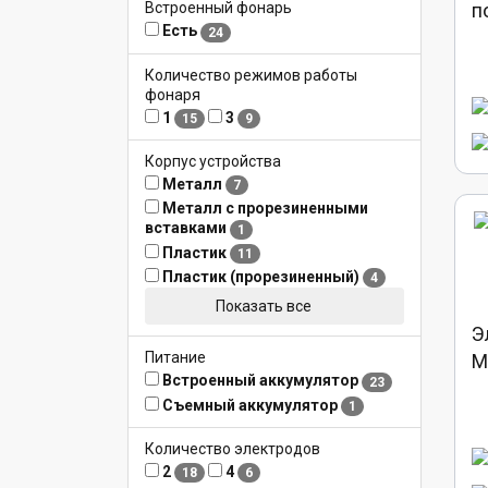
п
Встроенный фонарь
Есть
24
Количество режимов работы
фонаря
1
3
15
9
Корпус устройства
Металл
7
Металл с прорезиненными
вставками
1
Пластик
11
Пластик (прорезиненный)
4
Показать все
Э
Питание
M
Встроенный аккумулятор
23
Съемный аккумулятор
1
Количество электродов
2
4
18
6