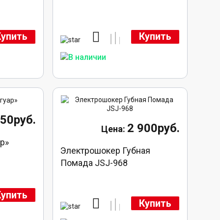
Купить
Купить
250руб.
2 900руб.
р»
Электрошокер Губная
Помада JSJ-968
Купить
Купить