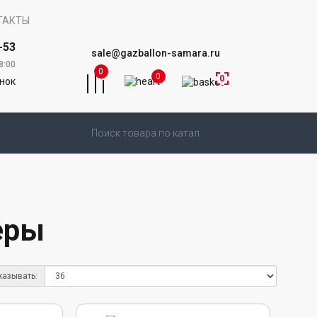
ТАКТЫ
-53
sale@gazballon-samara.ru
8:00
0
0
0
онок
еры
казывать: