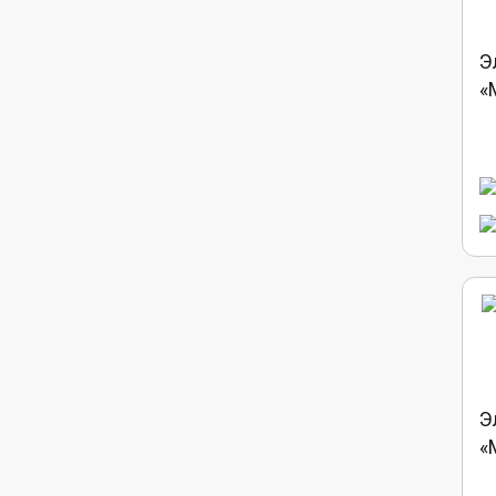
Э
«
Э
«