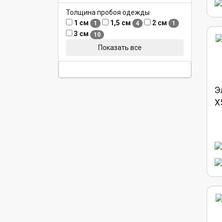
Толщина пробоя одежды
1 см
1,5 см
2 см
1
4
1
3 см
10
Показать все
Э
X