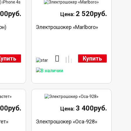
900руб.
2 520руб.
он)
Электрошокер «Marlboro»
Купить
Купить
900руб.
3 400руб.
ет»
Электрошокер «Оса-928»