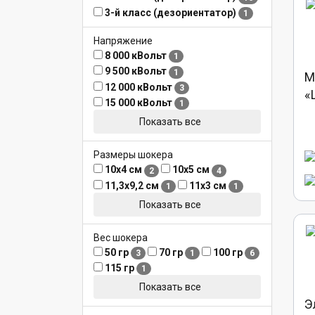
3-й класс (дезориентатор)
1
Напряжение
8 000 кВольт
1
9 500 кВольт
1
М
12 000 кВольт
3
«
15 000 кВольт
1
Показать все
Размеры шокера
10х4 см
10х5 см
2
4
11,3х9,2 см
11х3 см
1
1
Показать все
Вес шокера
50 гр
70 гр
100 гр
3
1
6
115 гр
1
Показать все
Э