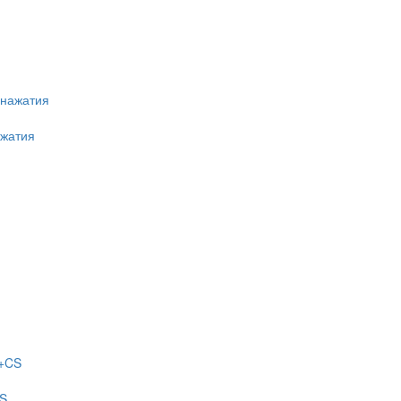
ажатия
CS