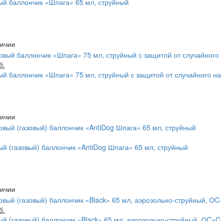
й баллончик «Шпага» 65 мл, струйный
б.
й баллончик «Шпага» 75 мл, струйный с защитой от случайного н
й (газовый) баллончик «AntiDog Шпага» 65 мл, струйный
б.
й (газовый) баллончик «Black» 65 мл, аэрозольно-струйный, ОC+