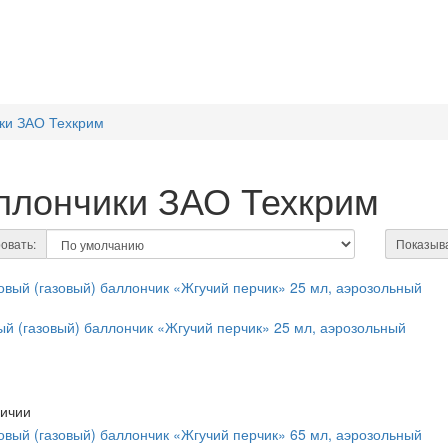
ки ЗАО Техкрим
ллончики ЗАО Техкрим
овать:
Показыва
й (газовый) баллончик «Жгучий перчик» 25 мл, аэрозольный