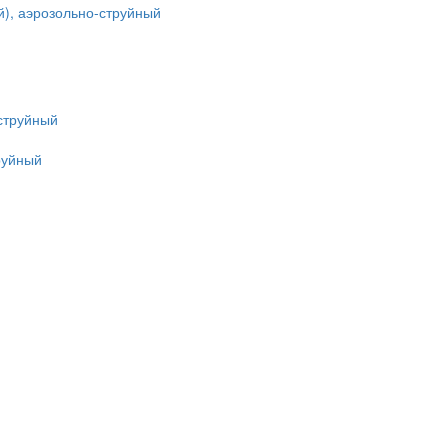
й), аэрозольно-струйный
руйный