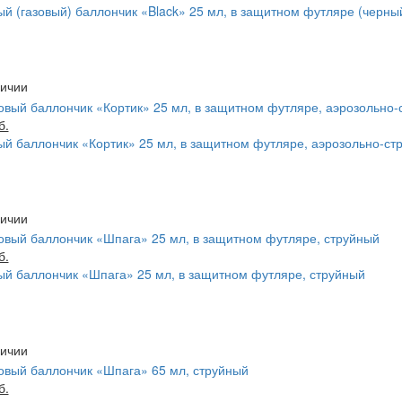
й (газовый) баллончик «Black» 25 мл, в защитном футляре (черны
б.
й баллончик «Кортик» 25 мл, в защитном футляре, аэрозольно-ст
б.
й баллончик «Шпага» 25 мл, в защитном футляре, струйный
б.