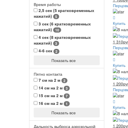
Время работы
Перцовы
2,5 сек (5 кратковременных
нажатий)
5
Купить
3 сек (6 кратковременных
нажатий)
10
4 сек (8 кратковременных
1 310ру
нажатий)
3
Перцовы
4-6 сек
2
Показать все
Купить
Пятно контакта
7 см на 2 м
2
1 200ру
14 см на 2 м
3
Перцовы
15 см на 2 м
7
16 см на 2 м
1
Купить
Показать все
1 200ру
Дальность выброса аэрозольной