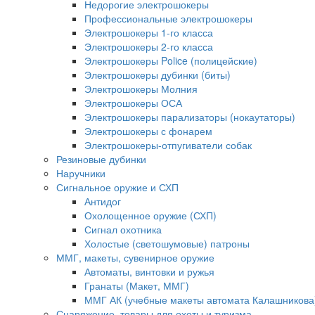
Недорогие электрошокеры
Профессиональные электрошокеры
Электрошокеры 1-го класса
Электрошокеры 2-го класса
Электрошокеры Police (полицейские)
Электрошокеры дубинки (биты)
Электрошокеры Молния
Электрошокеры ОСА
Электрошокеры парализаторы (нокаутаторы)
Электрошокеры с фонарем
Электрошокеры-отпугиватели собак
Резиновые дубинки
Наручники
Сигнальное оружие и СХП
Антидог
Охолощенное оружие (СХП)
Сигнал охотника
Холостые (светошумовые) патроны
ММГ, макеты, сувенирное оружие
Автоматы, винтовки и ружья
Гранаты (Макет, ММГ)
ММГ АК (учебные макеты автомата Калашникова
Снаряжение, товары для охоты и туризма