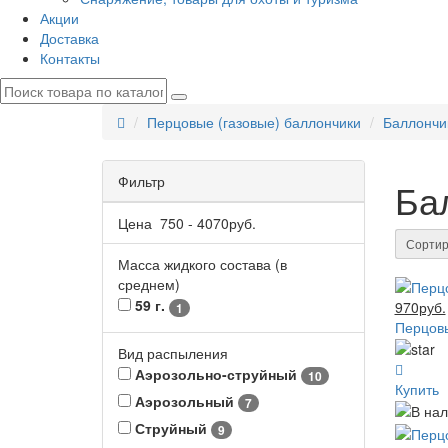
Акции
Доставка
Контакты
Перцовые (газовые) баллончики
Баллончи
Фильтр
Ба
Цена
750
-
4070
руб.
Сортир
Масса жидкого состава (в
среднем)
59 г.
970руб.
1
Перцовы
Вид распыления
Аэрозольно-струйный
10
Купить
Аэрозольный
7
Струйный
9