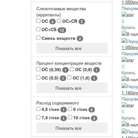
1 050ру
Перцовы
Слезоточивые вещества
(ирританты)
ОC
ОC+CR
4
2
Купить
ОC+CS
12
Смесь веществ
2
1 050ру
Показать все
Перцовы
Процент концентрации веществ
OC (0,39)
OC (0,9)
1
1
Купить
ОС (0,5)
ОС (1,0)
1
1
Показать все
1 160ру
Перцовы
Расход содержимого
4,5 г/сек
6 г/сек
1
6
7,4 г/сек
10 г/сек
Купить
1
4
Показать все
1 160ру