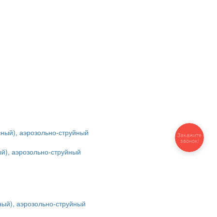
Закажите
звонок!
ый), аэрозольно-струйный