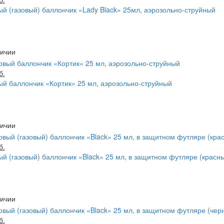
й (газовый) баллончик «Lady Black» 25мл, аэрозольно-струйный
б.
й баллончик «Кортик» 25 мл, аэрозольно-струйный
б.
й (газовый) баллончик «Black» 25 мл, в защитном футляре (красн
б.