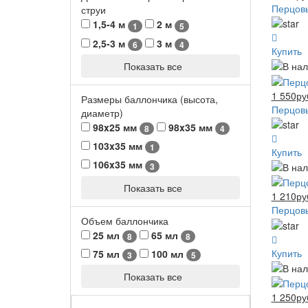
Перцовы
струи
1,5-4 м
2 м
1
5
2,5-3 м
3 м
6
4
Купить
Показать все
1 550ру
Размеры баллончика (высота,
Перцовы
диаметр)
98x25 мм
98x35 мм
8
4
103x35 мм
1
Купить
106x35 мм
3
Показать все
1 210ру
Перцовы
Объем баллончика
25 мл
65 мл
8
8
Купить
75 мл
100 мл
3
5
Показать все
1 250ру