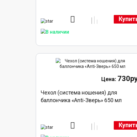
Купит
730ру
Чехол (система ношения) для
баллончика «Anti-Зверь» 650 мл
Купит