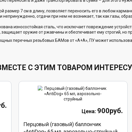
но переносить и даже транспортировать в сумке – для этого нужн
й размер 7 см в длину, позволяет переносить его в любом карман
и непринужденно, отдачи при нем не возникает, так как газы, об
ована износостойкая сталь, что исключает повреждение устройств
, защищает оружие от ржавчины и обеспечивает ему строгий, но п
ных перечных резьбовых БАМов от «А+А», ПУ может использова
ВМЕСТЕ С ЭТИМ ТОВАРОМ ИНТЕРЕС
б.
900руб.
Перцовый (газовый) баллончик
«AntiDog» 65 мл, аэрозольно-струйный