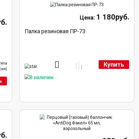
1 180руб.
б.
Палка резиновая ПР-73
Купить
типа
сия)
ь
б.