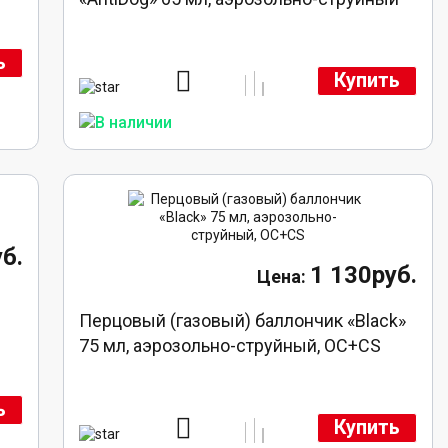
ь
Купить
б.
1 130руб.
Перцовый (газовый) баллончик «Black»
75 мл, аэрозольно-струйный, ОC+CS
ь
Купить