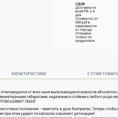
СДЭК
Доставка по
всей РФ. 2-4
дня.
Стоимость от
500 руб в
зависимости
от города.
Отправка
только по
предоплате
ХАРАКТЕРИСТИКИ
С ЭТИМ ТОВАР
, отличающееся от всех ныне выпускающихся аналогов абсолютно
миниатюрными габаритами, надежным и стойким к любого рода наг
РОМ и БАМ.Р 18х60!
боеготовое положение – ввинтить в дуло боеприпас. Теперь чтобы 
ек при этом ударит по капсюлю и вызовет детонацию!