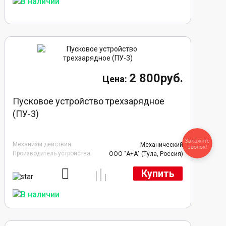
2 800руб.
Пусковое устройство трехзарядное
(ПУ-3)
Закажите
Механизм действия
Механический
звонок!
Производитель устройства
ООО "А+А" (Тула, Россия)
Купить