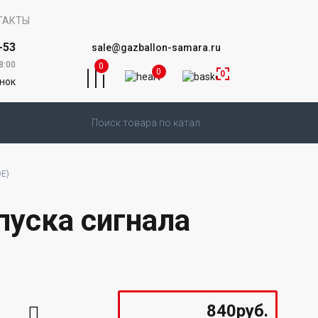
ТАКТЫ
-53
sale@gazballon-samara.ru
8:00
0
0
0
онок
Е)
пуска сигнала
840руб.