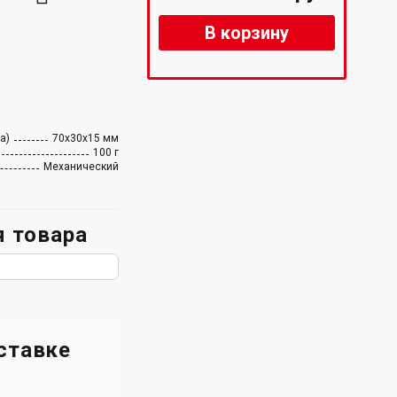
В корзину
а)
70x30x15 мм
100 г
Механический
 товара
ставке