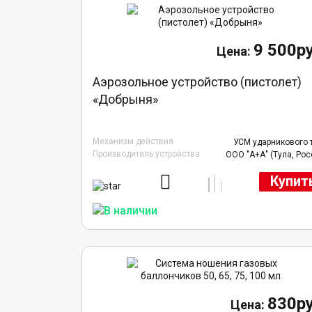
9 500ру
Аэрозольное устройство (пистолет)
«Добрыня»
Механизм действия
УСМ ударникового 
Производитель устройства
ООО "А+А" (Тула, Рос
Купит
830ру