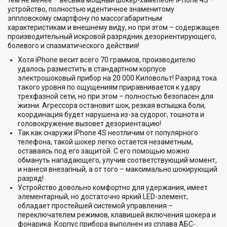
тем не менее – весьма мощный шокер-хамелеон! iPhone 4S –
устройство, полностью идентичное знаменитому
эппловскому смартфону по массогабаритным
характеристикам и внешнему виду, но при этом – содержащее
производительный искровой разрядник дезориентирующего,
болевого и спазматического действия!
Хотя iPhone весит всего 70 граммов, производителю
удалось разместить в стандартном корпусе
электрошоковый прибор на 20 000 Киловольт! Разряд тока
такого уровня по ощущениям приравнивается к удару
трехфазной сети, но при этом – полностью безопасен для
жизни. Агрессора остановит шок, резкая вспышка боли,
координация будет нарушена из-за судорог, тошнота и
головокружение вызовет дезориентацию!
Так как снаружи iPhone 4S неотличим от популярного
телефона, такой шокер легко остается незаметным,
оставаясь под его защитой. С его помощью можно
обмануть нападающего, улучив соответствующий момент,
и нанеся внезапный, а от того – максимально шокирующий
разряд!
Устройство довольно комфортно для удержания, имеет
элементарный, но достаточно яркий LED-элемент,
обладает простейшей системой управления –
переключателем режимов, клавишей включения шокера и
фонарика. Корпус прибора выполнен из сплава АБС-