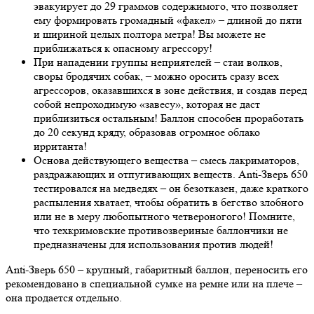
эвакуирует до 29 граммов содержимого, что позволяет
ему формировать громадный «факел» – длиной до пяти
и шириной целых полтора метра! Вы можете не
приближаться к опасному агрессору!
При нападении группы неприятелей – стаи волков,
своры бродячих собак, – можно оросить сразу всех
агрессоров, оказавшихся в зоне действия, и создав перед
собой непроходимую «завесу», которая не даст
приблизиться остальным! Баллон способен проработать
до 20 секунд кряду, образовав огромное облако
ирританта!
Основа действующего вещества – смесь лакриматоров,
раздражающих и отпугивающих веществ. Anti-Зверь 650
тестировался на медведях – он безотказен, даже краткого
распыления хватает, чтобы обратить в бегство злобного
или не в меру любопытного четвероногого! Помните,
что техкримовские противозвериные баллончики не
предназначены для использования против людей!
Anti-Зверь 650 – крупный, габаритный баллон, переносить его
рекомендовано в специальной сумке на ремне или на плече –
она продается отдельно.