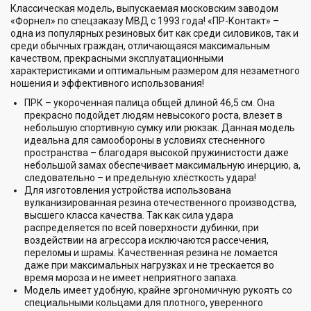
Классическая модель, выпускаемая московским заводом
«Форнел» по спецзаказу МВД с 1993 года! «ПР-Контакт» –
одна из популярных резиновых бит как среди силовиков, так и
среди обычных граждан, отличающаяся максимальным
качеством, прекрасными эксплуатационными
характеристиками и оптимальным размером для незаметного
ношения и эффективного использования!
ПРК – укороченная палица общей длиной 46,5 см. Она
прекрасно подойдет людям невысокого роста, влезет в
небольшую спортивную сумку или рюкзак. Данная модель
идеальна для самообороны в условиях стесненного
пространства – благодаря высокой пружинистости даже
небольшой замах обеспечивает максимальную инерцию, а,
следовательно – и предельную хлёсткость удара!
Для изготовления устройства использована
вулканизированная резина отечественного производства,
высшего класса качества. Так как сила удара
распределяется по всей поверхности дубинки, при
воздействии на агрессора исключаются рассечения,
переломы и шрамы. Качественная резина не ломается
даже при максимальных нагрузках и не трескается во
время мороза и не имеет неприятного запаха.
Модель имеет удобную, крайне эргономичную рукоять со
специальными кольцами для плотного, уверенного